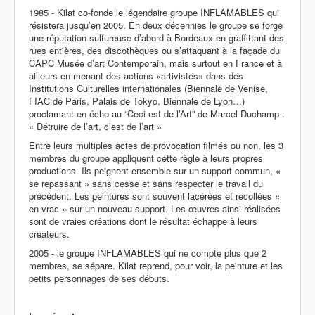
1985 - Kilat co-fonde le légendaire groupe INFLAMABLES qui
résistera jusqu’en 2005. En deux décennies le groupe se forge
une réputation sulfureuse d’abord à Bordeaux en graffittant des
rues entières, des discothèques ou s’attaquant à la façade du
CAPC Musée d’art Contemporain, mais surtout en France et à
ailleurs en menant des actions «artivistes» dans des
Institutions Culturelles internationales (Biennale de Venise,
FIAC de Paris, Palais de Tokyo, Biennale de Lyon…)
proclamant en écho au “Ceci est de l’Art” de Marcel Duchamp :
« Détruire de l’art, c’est de l’art »
Entre leurs multiples actes de provocation filmés ou non, les 3
membres du groupe appliquent cette règle à leurs propres
productions. Ils peignent ensemble sur un support commun, «
se repassant » sans cesse et sans respecter le travail du
précédent. Les peintures sont souvent lacérées et recollées «
en vrac » sur un nouveau support. Les œuvres ainsi réalisées
sont de vraies créations dont le résultat échappe à leurs
créateurs.
2005 - le groupe INFLAMABLES qui ne compte plus que 2
membres, se sépare. Kilat reprend, pour voir, la peinture et les
petits personnages de ses débuts.