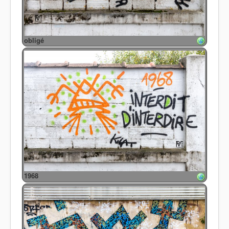
obligé
1968