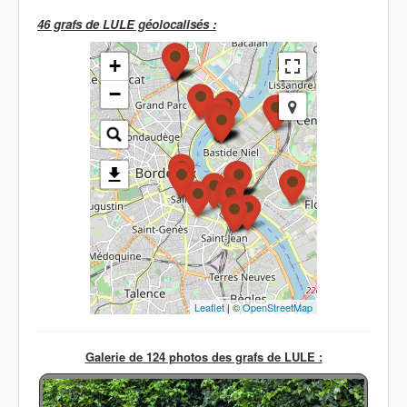
46 grafs de LULE géolocalisés :
+
−
Leaflet
| ©
OpenStreetMap
Galerie de 124 photos des grafs de LULE :