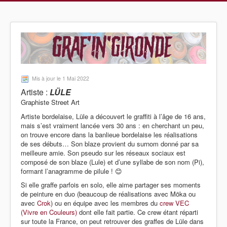
Mis à jour le 1 Mai 2022
Artiste :
LÜLE
Graphiste Street Art
Artiste bordelaise, Lüle a découvert le graffiti à l’âge de 16 ans,
mais s’est vraiment lancée vers 30 ans : en cherchant un peu,
on trouve encore dans la banlieue bordelaise les réalisations
de ses débuts… Son blaze provient du surnom donné par sa
meilleure amie. Son pseudo sur les réseaux sociaux est
composé de son blaze (Lule) et d’une syllabe de son nom (Pi),
formant l’anagramme de pilule ! 😊
Si elle graffe parfois en solo, elle aime partager ses moments
de peinture en duo (beaucoup de réalisations avec Möka ou
avec
Crok
) ou en équipe avec les membres du
crew VEC
(Vivre en Couleurs)
dont elle fait partie. Ce crew étant réparti
sur toute la France, on peut retrouver des graffes de Lüle dans