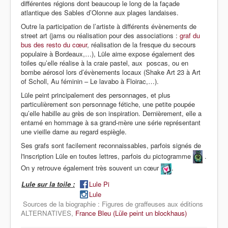
différentes régions dont beaucoup le long de la façade
atlantique des Sables d’Olonne aux plages landaises.
Outre la participation de l’artiste à différents évènements de
street art (jams ou réalisation pour des associations :
graf du
bus des resto du cœur
, réalisation de la fresque du secours
populaire à Bordeaux,…), Lüle aime expose également des
toiles qu’elle réalise à la craie pastel, aux poscas, ou en
bombe aérosol lors d’évènements locaux (Shake Art 23 à Art
of Scholl, Au féminin – Le lavabo à Floirac,…).
Lüle peint principalement des personnages, et plus
particulièrement son personnage fétiche, une petite poupée
qu’elle habille au grès de son inspiration. Dernièrement, elle a
entamé en hommage à sa grand-mère une série représentant
une vieille dame au regard espiègle.
Ses grafs sont facilement reconnaissables, parfois signés de
l'inscription Lüle en toutes lettres, parfois du pictogramme
.
On y retrouve également très souvent un cœur
.
Lule sur la toile :
Lule Pi
Lule
Sources de la biographie : Figures de graffeuses aux éditions
ALTERNATIVES,
France Bleu (Lüle peint un blockhaus)