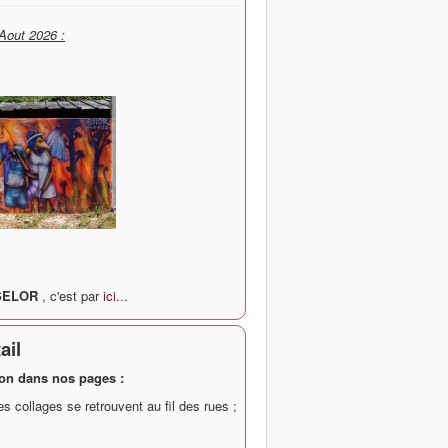
 Aout 2026 :
SELOR
, c'est par
ici
...
ail
tion dans nos pages :
es collages
se retrouvent au fil des rues ;