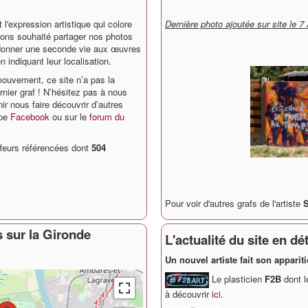
l'expression artistique qui colore
Dernière photo ajoutée sur site le 7
vons souhaité partager nos photos
e donner une seconde vie aux œuvres
n indiquant leur localisation.
mouvement, ce site n’a pas la
ernier graf ! N’hésitez pas à nous
nir nous faire découvrir d’autres
upe
Facebook
ou sur le
forum du
feurs référencées dont
504
Pour voir d'autres grafs de l'artiste
s sur la Gironde
L'actualité du site en dét
Un nouvel artiste fait son appari
Le plasticien
F2B
dont l
à découvrir
ici
.