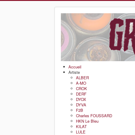
Accueil
Artiste
ALBER
A-MO
CROK
DERF
DYOX
DYVA
F2B
Charles FOUSSARD
HKN Le Bleu
KILAT
LULE